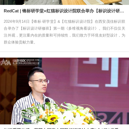
RedCat | 锋标研学堂×红猫标识设计院联合举办【标识设计研修班】第一期
2024年9月14日【锋标·研学堂】&【红猫标识设计院】在西安茂佳标识联
合举办了【标识设计研修班】第一期《多维视角看设计》。我们不仅仅关
注外观，更注重内在的质量和可持续性，我们致力于环境友好型设计，为
群众体验贡献力量。