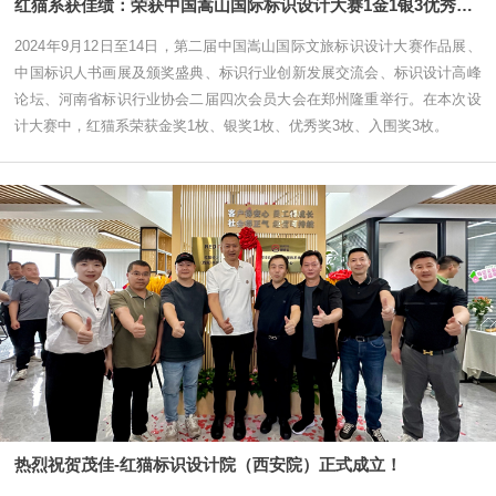
红猫系获佳绩：荣获中国嵩山国际标识设计大赛1金1银3优秀3入围！
2024年9月12日至14日，第二届中国嵩山国际文旅标识设计大赛作品展、
中国标识人书画展及颁奖盛典、标识行业创新发展交流会、标识设计高峰
论坛、河南省标识行业协会二届四次会员大会在郑州隆重举行。在本次设
计大赛中，红猫系荣获金奖1枚、银奖1枚、优秀奖3枚、入围奖3枚。
热烈祝贺茂佳-红猫标识设计院（西安院）正式成立！