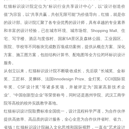
红猫标识设计院定位为“标识行业共享设计中心”，以“设计创造价
值”为宗旨，以“共享共赢，共创无限可能”为价值导向，红猫，就是你
的设计部。设计院汇聚了各专业优秀的设计师，具有卓越的专业素养
和丰富的设计经验，已在城市环境、城市场馆、Shopping Mall、住
宅、写字楼、酒店与度假村、国家5A景区及森林公园、工业园区、
医院、学校等不同板块完成数百项成功案例，提供从概念方案、深化
方案、施工图方案，包括结构计算书、配电图等全方位闭环标识设计
服务。
从创立以来，红猫标识设计院不断吸收成长，先后获 “长城奖、金标
奖、工匠杯、灵狮杯、法国Innodesign Prize、金灯奖、CCII国际双
年奖、CSF设计奖”等诸多奖项，并被评定为“国家高新技术企
业”、“中国创新型企业”等荣誉称号，同时还是惠州学院、武汉工商学
院等高校的校外实践教学基地。
红猫标识设计院取费标准全国统一，设计流程科学严谨，为合作伙伴
提供高效率、高品质的设计服务，全心全意为合作伙伴省时、省力、
省钱！红猫标识设计院融入文化思维和国际视野，一直在“艺术设计