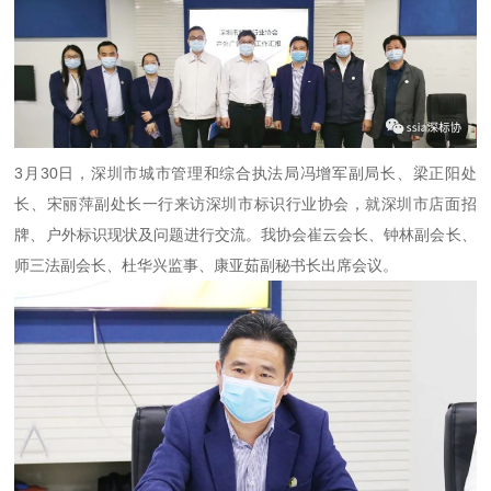
3月30日，深圳市城市管理和综合执法局冯增军副局长、梁正阳处
长、宋丽萍副处长一行来访深圳市标识行业协会，就深圳市店面招
牌、户外标识现状及问题进行交流。我协会崔云会长、钟林副会长、
师三法副会长、杜华兴监事、康亚茹副秘书长出席会议。